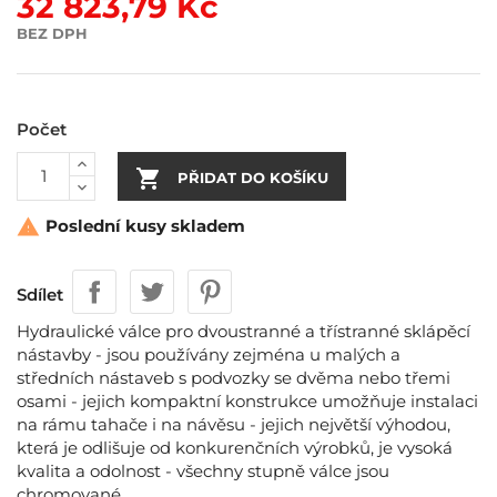
32 823,79 Kč
BEZ DPH
Počet

PŘIDAT DO KOŠÍKU
Poslední kusy skladem

Sdílet
Hydraulické válce pro dvoustranné a třístranné sklápěcí
nástavby - jsou používány zejména u malých a
středních nástaveb s podvozky se dvěma nebo třemi
osami - jejich kompaktní konstrukce umožňuje instalaci
na rámu tahače i na návěsu - jejich největší výhodou,
která je odlišuje od konkurenčních výrobků, je vysoká
kvalita a odolnost - všechny stupně válce jsou
chromované.