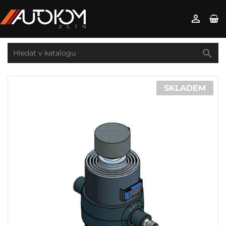


SKLADEM