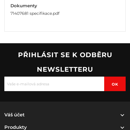
Dokumenty
71407681 specifikace.pdf
PŘIHLÁSIT SE K ODBĚRU
NEWSLETTERU

Váš účet

Produkty