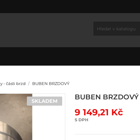
y - části brzd
BUBEN BRZDOVÝ
BUBEN BRZDOVÝ
SKLADEM
9 149,21 Kč
S DPH