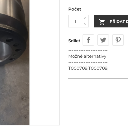
Počet

PŘIDAT 
Sdílet
-----------------------
Možné alternativy
-----------------------
T000709;T000709;