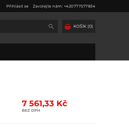
Přihlásit se
Zavolejte nám:
+420777577834

KOŠÍK
(0)
7 561,33 Kč
BEZ DPH