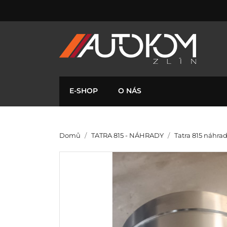
E-SHOP
O NÁS
Domů
TATRA 815 - NÁHRADY
Tatra 815 náhrad