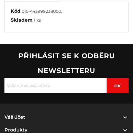
Kód
010-443999238000.1
Skladem
1 ks
PŘIHLÁSIT SE K ODBĚRU
NEWSLETTERU

Váš účet

Produkty