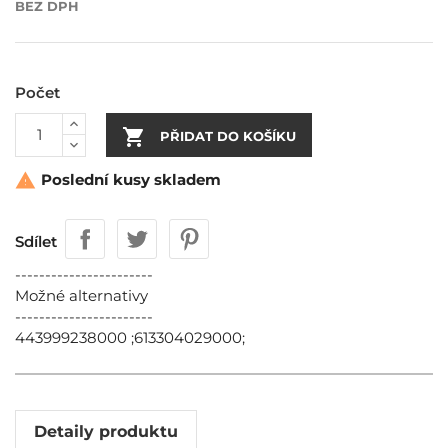
BEZ DPH
Počet

PŘIDAT DO KOŠÍKU
Poslední kusy skladem

Sdílet
-----------------------
Možné alternativy
-----------------------
443999238000 ;613304029000;
Detaily produktu