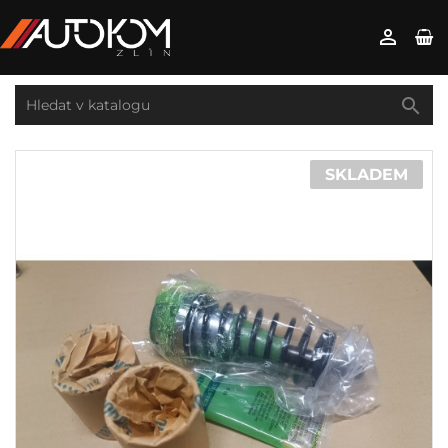


SKLADEM