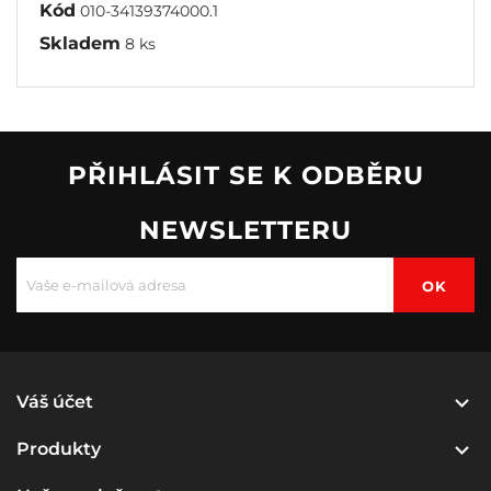
Kód
010-34139374000.1
Skladem
8 ks
PŘIHLÁSIT SE K ODBĚRU
NEWSLETTERU

Váš účet

Produkty