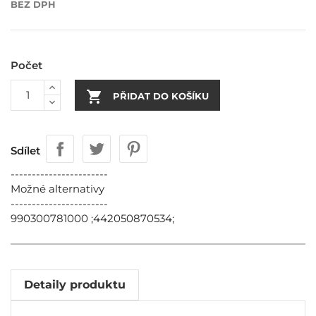
BEZ DPH
Počet

PŘIDAT DO KOŠÍKU
Sdílet
-----------------------
Možné alternativy
-----------------------
990300781000 ;442050870534;
Detaily produktu