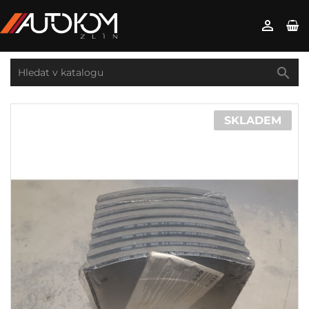


SKLADEM