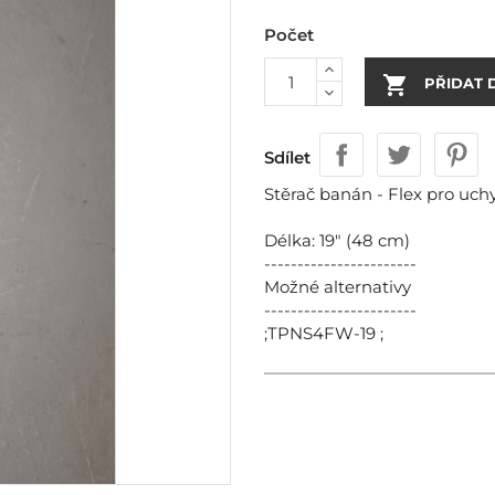
Počet

PŘIDAT 
Sdílet
Stěrač banán - Flex pro uch
Délka: 19" (48 cm)
-----------------------
Možné alternativy
-----------------------
;TPNS4FW-19 ;