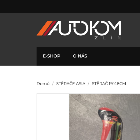
E-SHOP
O NÁS
Domů
STĚRAČE ASIA
STĚRAČ 19"48CM