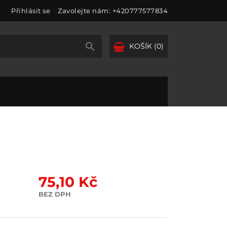
Přihlásit se
Zavolejte nám:
+420777577834

KOŠÍK
(0)
75,10 Kč
BEZ DPH