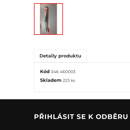
Detaily produktu
Kód
046-460003
Skladem
223 ks
PŘIHLÁSIT SE K ODBĚR