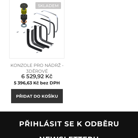
SKLADEM
KONZOLE PRO NÁDRŽ -
3DĚROVÉ
6 529,92 Kč
Cena
5 396,63 Kč bez DPH
PŘIDAT DO KOŠÍKU
PŘIHLÁSIT SE K ODBĚRU