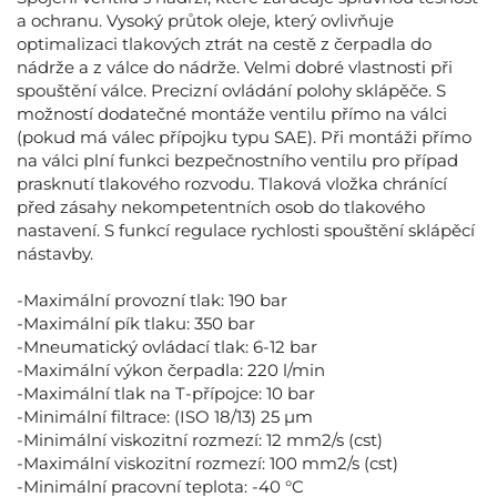
a ochranu. Vysoký průtok oleje, který ovlivňuje
optimalizaci tlakových ztrát na cestě z čerpadla do
nádrže a z válce do nádrže. Velmi dobré vlastnosti při
spouštění válce. Precizní ovládání polohy sklápěče. S
možností dodatečné montáže ventilu přímo na válci
(pokud má válec přípojku typu SAE). Při montáži přímo
na válci plní funkci bezpečnostního ventilu pro případ
prasknutí tlakového rozvodu. Tlaková vložka chránící
před zásahy nekompetentních osob do tlakového
nastavení. S funkcí regulace rychlosti spouštění sklápěcí
nástavby.
-Maximální provozní tlak: 190 bar
-Maximální pík tlaku: 350 bar
-Mneumatický ovládací tlak: 6-12 bar
-Maximální výkon čerpadla: 220 l/min
-Maximální tlak na T-přípojce: 10 bar
-Minimální filtrace: (ISO 18/13) 25 µm
-Minimální viskozitní rozmezí: 12 mm2/s (cst)
-Maximální viskozitní rozmezí: 100 mm2/s (cst)
-Minimální pracovní teplota: -40 °C