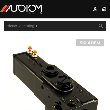


SKLADEM