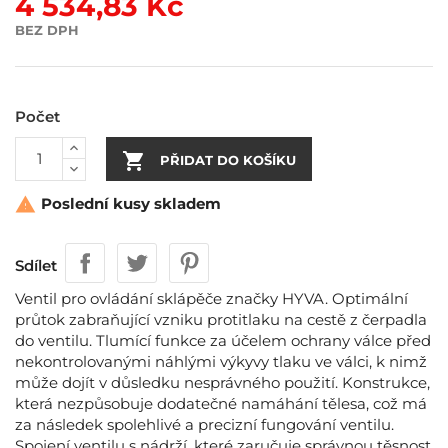
4 534,83 Kč
BEZ DPH
Počet

PŘIDAT DO KOŠÍKU
Poslední kusy skladem

Sdílet
Ventil pro ovládání sklápěče značky HYVA. Optimální
průtok zabraňující vzniku protitlaku na cestě z čerpadla
do ventilu. Tlumící funkce za účelem ochrany válce před
nekontrolovanými náhlými výkyvy tlaku ve válci, k nimž
může dojít v důsledku nesprávného použití. Konstrukce,
která nezpůsobuje dodatečné namáhání tělesa, což má
za následek spolehlivé a precizní fungování ventilu.
Spojení ventilu s nádrží, které zaručuje správnou těsnost