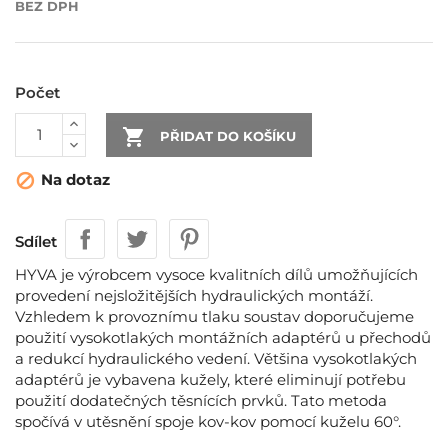
BEZ DPH
Počet

PŘIDAT DO KOŠÍKU
Na dotaz

Sdílet
HYVA je výrobcem vysoce kvalitních dílů umožňujících
provedení nejsložitějších hydraulických montáží.
Vzhledem k provoznímu tlaku soustav doporučujeme
použití vysokotlakých montážních adaptérů u přechodů
a redukcí hydraulického vedení. Většina vysokotlakých
adaptérů je vybavena kužely, které eliminují potřebu
použití dodatečných těsnících prvků. Tato metoda
spočívá v utěsnění spoje kov-kov pomocí kuželu 60°.