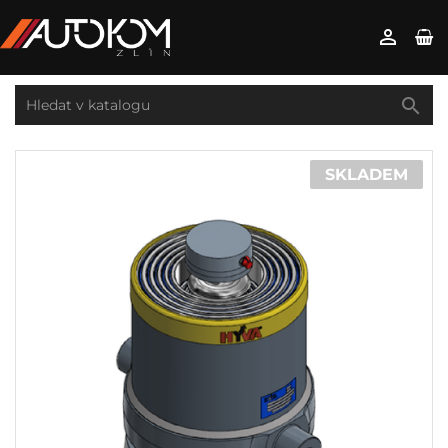


SKLADEM