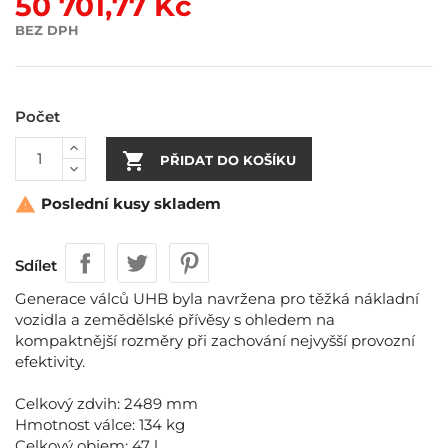
50 701,77 Kč
BEZ DPH
Počet

PŘIDAT DO KOŠÍKU
Poslední kusy skladem

Sdílet
Generace válců UHB byla navržena pro těžká nákladní
vozidla a zemědělské přívěsy s ohledem na
kompaktnější rozměry při zachování nejvyšší provozní
efektivity.
Celkový zdvih: 2489 mm
Hmotnost válce: 134 kg
Celkový objem: 47 l