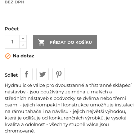
BEZ DPH
Počet

PŘIDAT DO KOŠÍKU
Na dotaz

Sdílet
Hydraulické válce pro dvoustranné a třístranné sklápěcí
nástavby - jsou používány zejména u malých a
středních nástaveb s podvozky se dvěma nebo třemi
osami - jejich kompaktní konstrukce umožňuje instalaci
na rámu tahače i na návěsu - jejich největší výhodou,
která je odlišuje od konkurenčních výrobků, je vysoká
kvalita a odolnost - všechny stupně válce jsou
chromované.