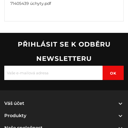
71405439 úchyty.pdf
PŘIHLÁSIT SE K ODBĚRU
NEWSLETTERU

Váš účet

Produkty
Naše společnost