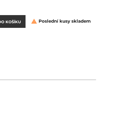
Poslední kusy skladem

DO KOŠÍKU