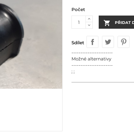
Počet

PŘIDAT 
Sdílet
-----------------------
Možné alternativy
-----------------------
; ;