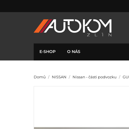
E-SHOP
O NÁS
Domů
NISSAN
Nissan - části podvozku
GU