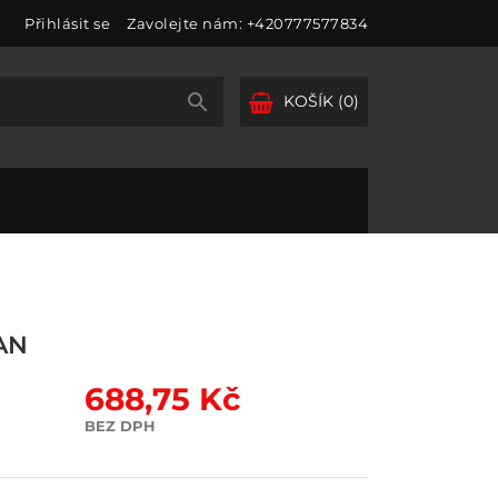
Přihlásit se
Zavolejte nám:
+420777577834

KOŠÍK
(0)
AN
688,75 Kč
BEZ DPH