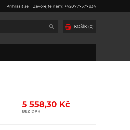
Přihlásit se
Zavolejte nám:
+420777577834

KOŠÍK
(0)
5 558,30 Kč
BEZ DPH