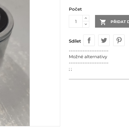
Počet

PŘIDAT 
Sdílet
-----------------------
Možné alternativy
-----------------------
; ;