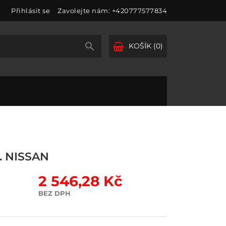
Přihlásit se
Zavolejte nám:
+420777577834

KOŠÍK
(0)
 NISSAN
2 546,28 Kč
BEZ DPH