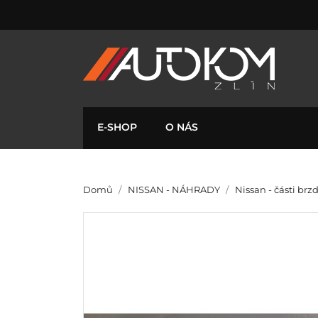
E-SHOP
O NÁS
Domů
NISSAN - NÁHRADY
Nissan - části brz