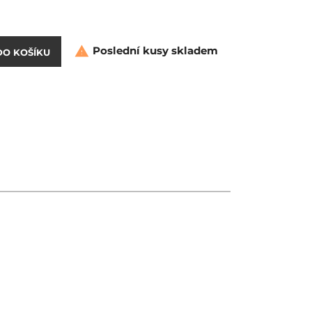
Poslední kusy skladem

DO KOŠÍKU