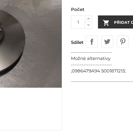
Počet

PŘIDAT 
Sdílet
-----------------------
Možné alternativy
-----------------------
;0986479A94 5001871213;