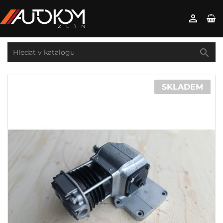


SKLADEM