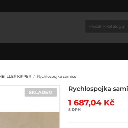
EIILLER KIPPER
Rychlospojka samice
Rychlospojka sam
SKLADEM
1 687,04 Kč
S DPH