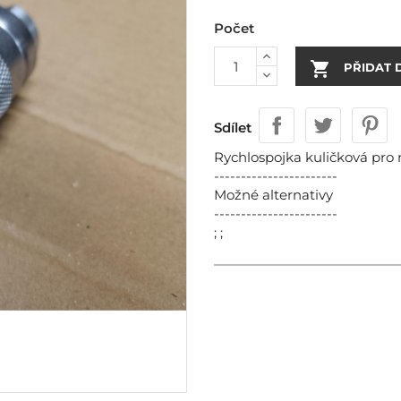
Počet

PŘIDAT 
Sdílet
Rychlospojka kuličková pro 
-----------------------
Možné alternativy
-----------------------
; ;