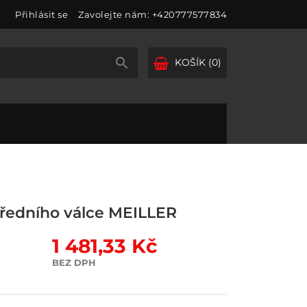
Přihlásit se
Zavolejte nám:
+420777577834

KOŠÍK
(0)
ředního válce MEILLER
1 481,33 Kč
BEZ DPH