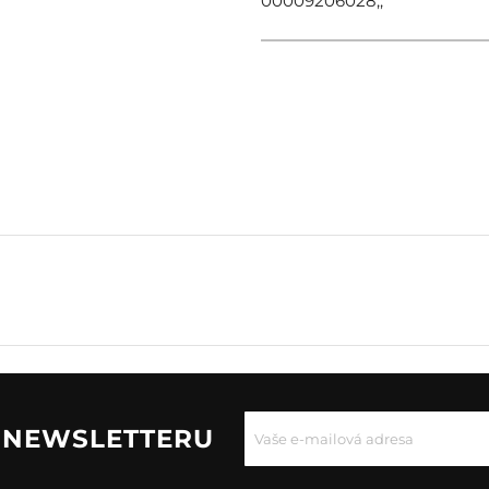
00009206028;;
U NEWSLETTERU