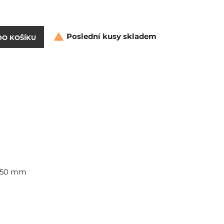
Poslední kusy skladem

DO KOŠÍKU
 250 mm