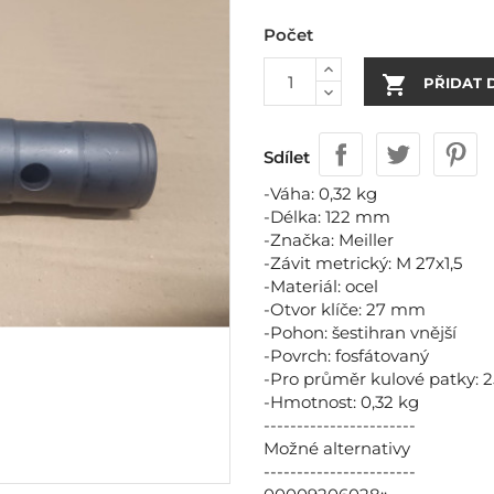
Počet

PŘIDAT 
Sdílet
-Váha: 0,32 kg
-Délka: 122 mm
-Značka: Meiller
-Závit metrický: M 27x1,5
-Materiál: ocel
-Otvor klíče: 27 mm
-Pohon: šestihran vnější
-Povrch: fosfátovaný
-Pro průměr kulové patky:
-Hmotnost: 0,32 kg
-----------------------
Možné alternativy
-----------------------