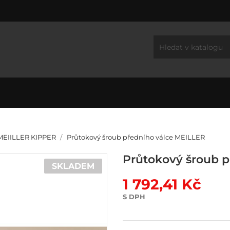
EIILLER KIPPER
Průtokový šroub předního válce MEILLER
Průtokový šroub p
SKLADEM
1 792,41 Kč
S DPH