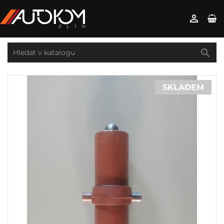


SKLADEM