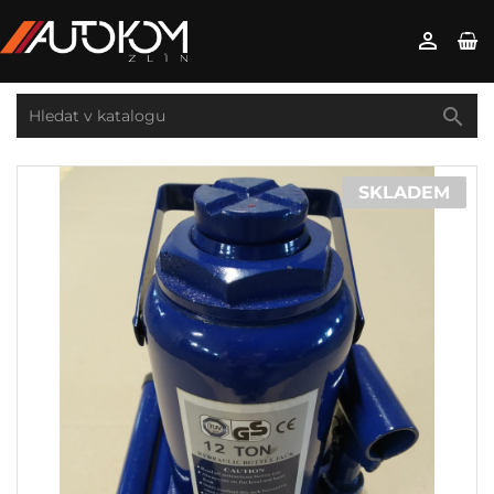


SKLADEM