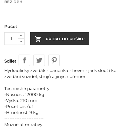
BEZ DPH
Počet

PŘIDAT DO KOŠÍKU
Sdílet
Hydraulický zvedák - panenka - hever - jack slouží ke
zvedání vozidel, strojů a jiných břemen.
Techniché parametry:
-Nosnost: 12000 kg
-Výška: 210 mm
-Počet pístů: 1
-Hmotnost: 9 kg
-----------------------
Možné alternativy