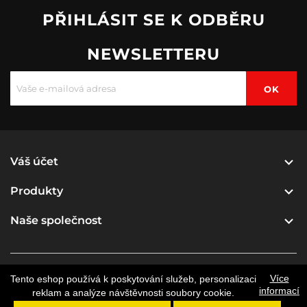
PŘIHLÁSIT SE K ODBĚRU
NEWSLETTERU

Váš účet

Produkty

Naše společnost
Více
Tento eshop používá k poskytování služeb, personalizaci
© 2026 - Software pro elektronický obchod od
informací
reklam a analýze návštěvnosti soubory cookie.
PrestaShop™