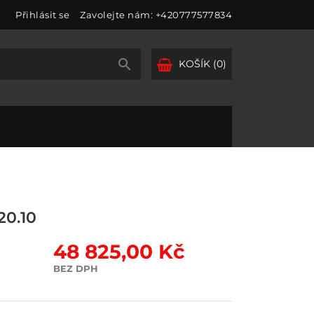
Přihlásit se
Zavolejte nám:
+420777577834

KOŠÍK
(0)
20.10
48 825,00 Kč
BEZ DPH