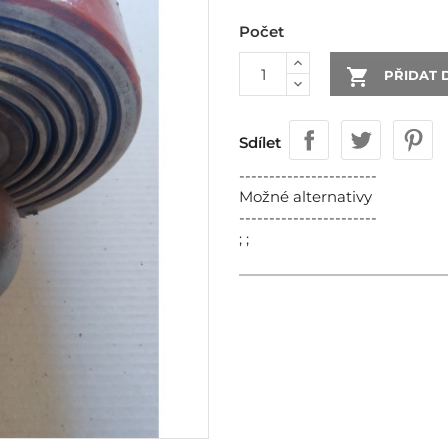
Počet

PŘIDAT 
Sdílet
-----------------------
Možné alternativy
-----------------------
; ;