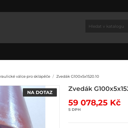
raulické válce pro sklápěče
Zvedák G100x5x1520.10
Zvedák G100x5x15
NA DOTAZ
59 078,25 Kč
S DPH