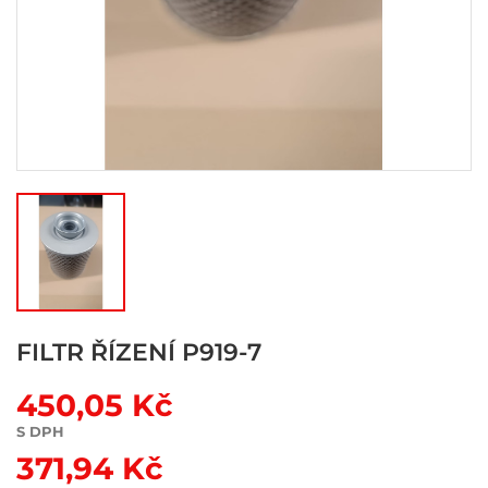
FILTR ŘÍZENÍ P919-7
450,05 Kč
S DPH
371,94 Kč