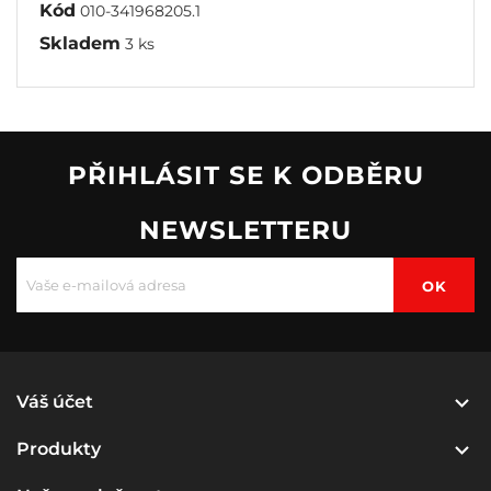
Kód
010-341968205.1
Skladem
3 ks
PŘIHLÁSIT SE K ODBĚRU
NEWSLETTERU

Váš účet

Produkty