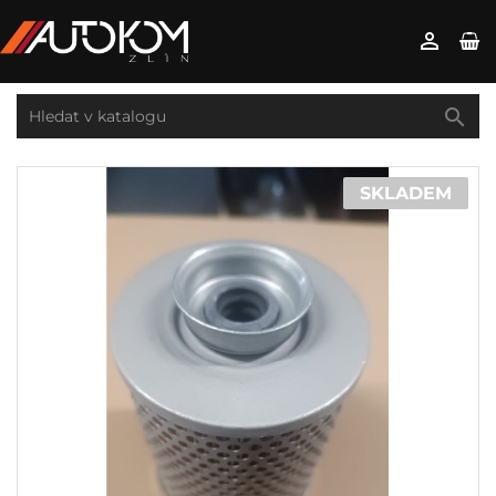


SKLADEM