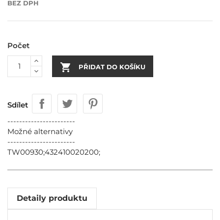
BEZ DPH
Počet

PŘIDAT DO KOŠÍKU
Sdílet
-----------------------
Možné alternativy
-----------------------
TW00930;432410020200;
Detaily produktu