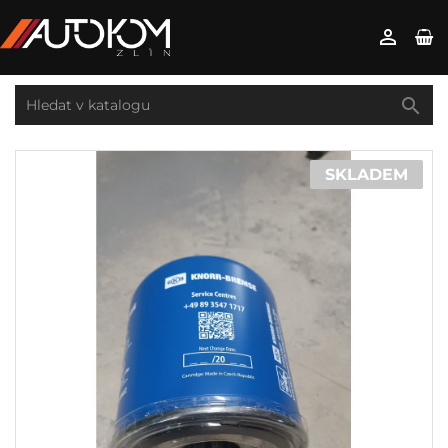


SKLADEM