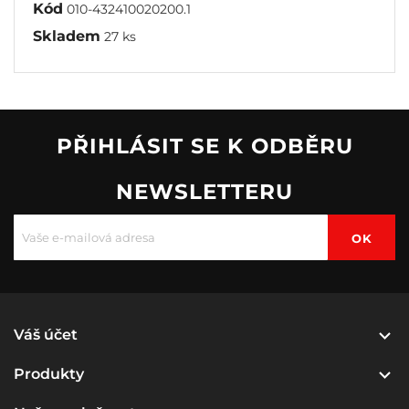
Kód
010-432410020200.1
Skladem
27 ks
PŘIHLÁSIT SE K ODBĚRU
NEWSLETTERU

Váš účet

Produkty