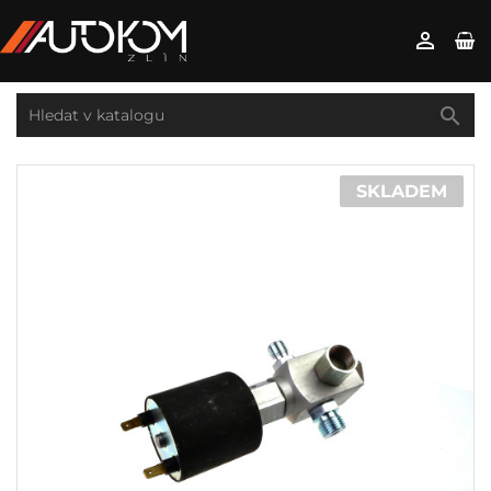


SKLADEM