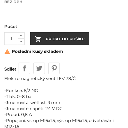
BEZ DPH
Počet

PŘIDAT DO KOŠÍKU
Poslední kusy skladem

Sdílet
Elektromagnetický ventil EV 78/Č
-Funkce: 5/2 NC
-Tlak: 0–8 bar
-Jmenovitá světlost: 3 mm
-Jmenovité napětí: 24 V DC
-Proud: 0,8 A
-Připojení: vstup M16x1,5; výstup M16x1,5; odvětrávání
M12x1,5