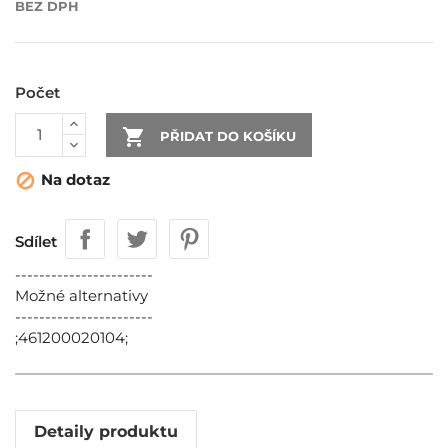
BEZ DPH
Počet

PŘIDAT DO KOŠÍKU
Na dotaz

Sdílet
-----------------------
Možné alternativy
-----------------------
;461200020104;
Detaily produktu