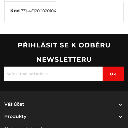
Kód
731-461200020104
PŘIHLÁSIT SE K ODBĚRU
NEWSLETTERU

Váš účet

Produkty