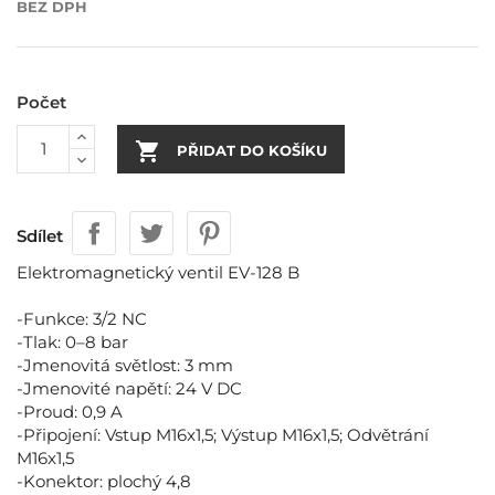
BEZ DPH
Počet

PŘIDAT DO KOŠÍKU
Sdílet
Elektromagnetický ventil EV-128 B
-Funkce: 3/2 NC
-Tlak: 0–8 bar
-Jmenovitá světlost: 3 mm
-Jmenovité napětí: 24 V DC
-Proud: 0,9 A
-Připojení: Vstup M16x1,5; Výstup M16x1,5; Odvětrání
M16x1,5
-Konektor: plochý 4,8