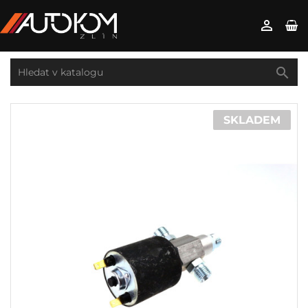


SKLADEM