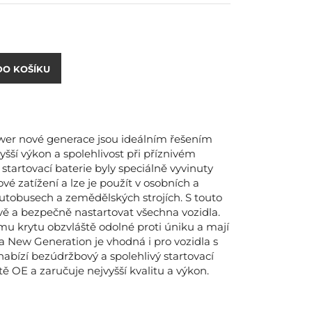
DO KOŠÍKU
ower nové generace jsou ideálním řešením
šší výkon a spolehlivost při příznivém
tartovací baterie byly speciálně vyvinuty
é zatížení a lze je použít v osobních a
utobusech a zemědělských strojích. S touto
vě a bezpečně nastartovat všechna vozidla.
mu krytu obzvláště odolné proti úniku a mají
a New Generation je vhodná i pro vozidla s
nabízí bezúdržbový a spolehlivý startovací
tě OE a zaručuje nejvyšší kvalitu a výkon.