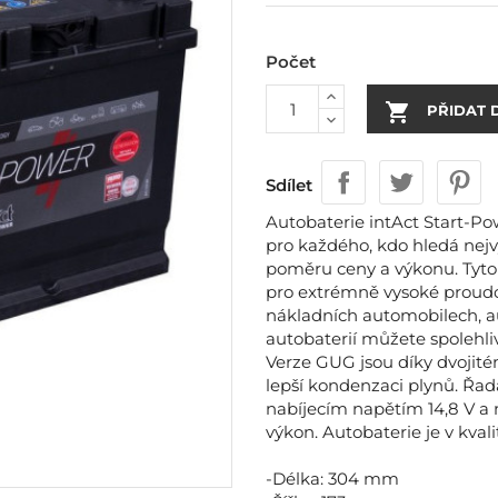
Počet

PŘIDAT 
Sdílet
Autobaterie intAct Start-P
pro každého, kdo hledá nejvy
poměru ceny a výkonu. Tyto s
pro extrémně vysoké proudov
nákladních automobilech, a
autobaterií můžete spolehli
Verze GUG jsou díky dvojité
lepší kondenzaci plynů. Řad
nabíjecím napětím 14,8 V a 
výkon. Autobaterie je v kvali
-Délka: 304 mm