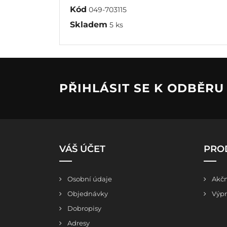
Kód
049-703115
Skladem
5 ks
PŘIHLÁSIT SE K ODBĚR
VÁŠ ÚČET
PRO
Osobní údaje
Akčn
Objednávky
Výpr
Dobropisy
Adresy