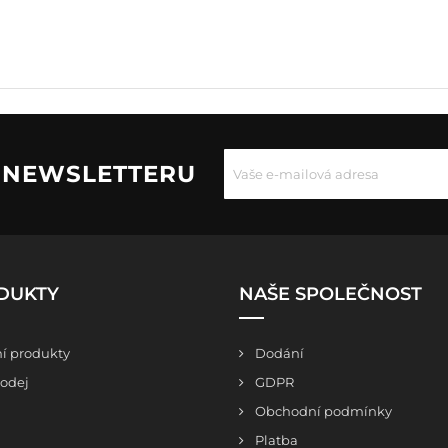
U NEWSLETTERU
DUKTY
NAŠE SPOLEČNOST
í produkty
Dodání
odej
GDPR
Obchodní podmínky
Platba