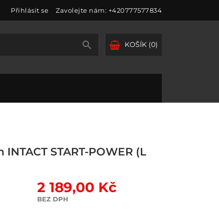
Přihlásit se
Zavolejte nám:
+420777577834

KOŠÍK
(0)
h INTACT START-POWER (L
2 189,00 Kč
BEZ DPH