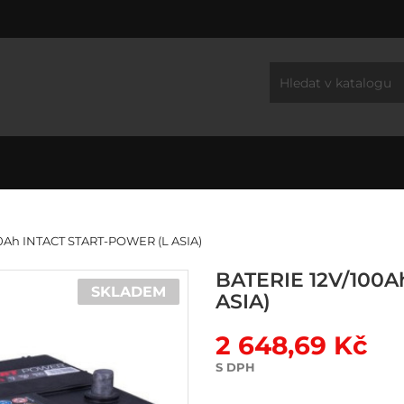
0Ah INTACT START-POWER (L ASIA)
BATERIE 12V/100A
SKLADEM
ASIA)
2 648,69 Kč
S DPH