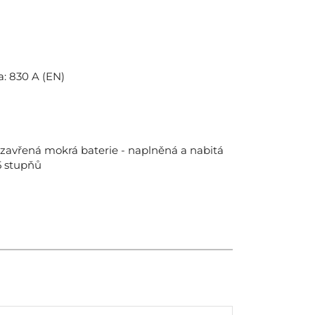
a: 830 A (EN)
uzavřená mokrá baterie - naplněná a nabitá
5 stupňů