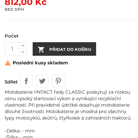
812,00 Kč
BEZ DPH
Počet

PŘIDAT DO KOŠÍKU
Poslední kusy skladem

Sdílet
Motobaterie IINTACT řady CLASSIC poskytují za nízkou
cenu vysoký startovací výkon a vynikající recyklační
vlastnosti. Při pravidelné údržbě dosahuje motobaterie
dlouhé životnosti. Motobaterie je vhodná pro všechny
typy motocyklů, skůtrů, čtyřkolek a zahradních traktorů.
-Délka: - mm
-Šířka: - mm