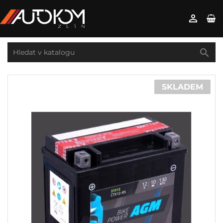


SKLADEM