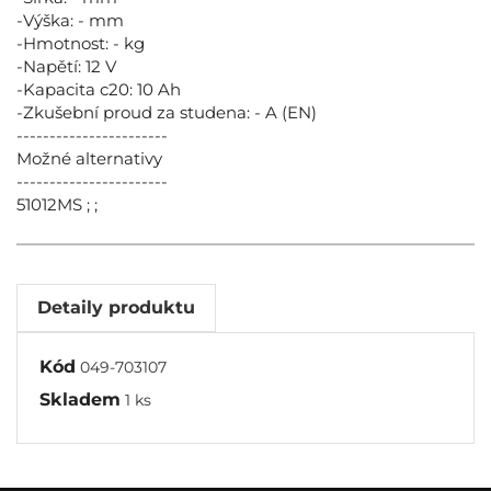
-Výška: - mm
-Hmotnost: - kg
-Napětí: 12 V
-Kapacita c20: 10 Ah
-Zkušební proud za studena: - A (EN)
-----------------------
Možné alternativy
-----------------------
51012MS ; ;
Detaily produktu
Kód
049-703107
Skladem
1 ks